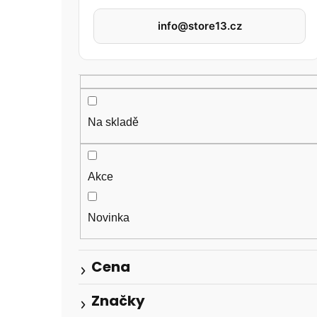
a
info@store13.cz
n
n
í
p
Na skladě
a
n
Akce
e
l
Novinka
Cena
Značky