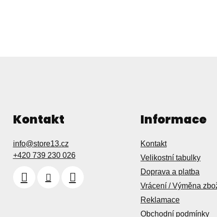
v
k
y
v
ý
p
i
s
u
Kontakt
Informace
info
@
store13.cz
Kontakt
+420 739 230 026
Velikostní tabulky
Doprava a platba
Vrácení / Výměna zbo
Reklamace
Obchodní podmínky