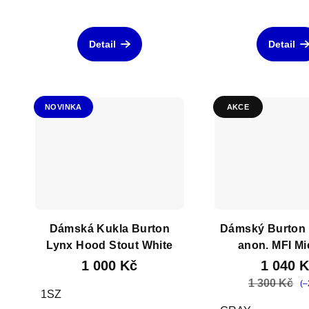
Detail
Detail
NOVINKA
AKCE
Dámská Kukla Burton
Dámský Burton 
Lynx Hood Stout White
anon. MFI Mi
Neckwarmer
1 000 Kč
1 040 
1 300 Kč
(–
1SZ