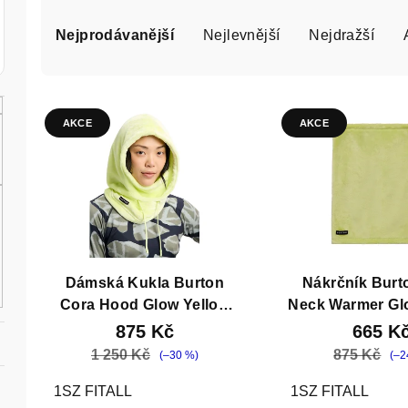
Ř
a
Nejprodávanější
Nejlevnější
Nejdražší
z
V
e
AKCE
AKCE
ý
n
p
í
i
p
s
r
p
o
Dámská Kukla Burton
Nákrčník Burt
r
Cora Hood Glow Yellow
Neck Warmer Gl
d
Green
Green
875 Kč
665 K
o
u
1 250 Kč
875 Kč
(–30 %)
(–2
d
k
1SZ FITALL
1SZ FITALL