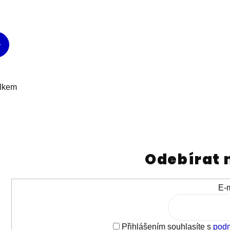
elkem
Odebírat 
E-m
Přihlášením souhlasíte s
podm