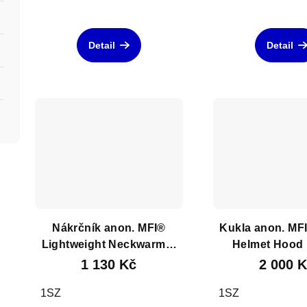
u
t
k
ů
Detail
Detail
t
ů
Nákrčník anon. MFI®
Kukla anon. MF
Lightweight Neckwarmer
Helmet Hood
Coral
1 130 Kč
2 000 
1SZ
1SZ