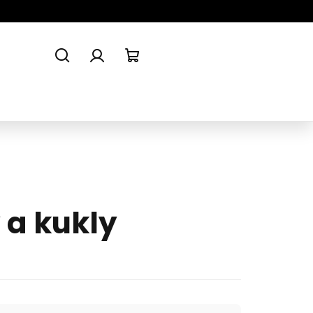
Hledat
Přihlášení
Nákupní
košík
 a kukly