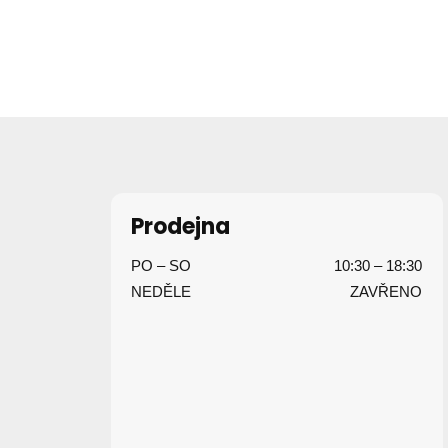
Z
á
p
Prodejna
a
PO – SO
10:30 – 18:30
t
NEDĚLE
ZAVŘENO
í