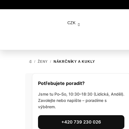
Přejít
na
CZK
obsah
/
ŽENY
/
NÁKRČNÍKY A KUKLY
DOMŮ
P
Potřebujete poradit?
o
Jsme tu Po–So, 10:30–18:30 (Lidická, Anděl).
s
Zavolejte nebo napište – poradíme s
výběrem.
t
r
+420 739 230 026