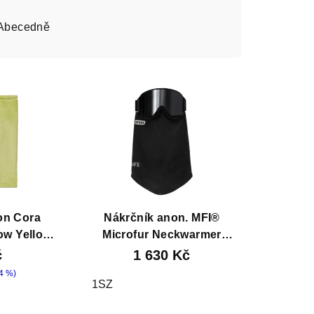
Abecedně
on Cora
Nákrčník anon. MFI®
ow Yellow
Microfur Neckwarmer
Black
č
1 630 Kč
4 %)
1SZ