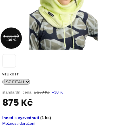
OUTLET
Měna
(CZK)
1 250 KČ
–30 %
Přihlášení
Nevíte
si
VELIKOST
rady?
Poradíme
s
standardní cena:
1 250 Kč
–30 %
výběrem.
875 Kč
+420739230026
info@store13.cz
Měrná
Ihned k vyzvednutí
(1 ks)
cena:
Možnosti doručení