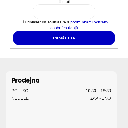
E-mail
Přihlášením souhlasíte s
podmínkami ochrany
osobních údajů
Přihlásit se
Z
á
p
Prodejna
a
PO – SO
10:30 – 18:30
t
NEDĚLE
ZAVŘENO
í