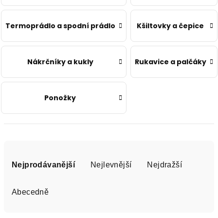
OUTLET
Termoprádlo a spodní prádlo
Kšiltovky a čepice
Měna
Nákrčníky a kukly
Rukavice a palčáky
(CZK)
Přihlášení
Ponožky
Nevíte
si
rady?
Poradíme
Ř
s
výběrem.
a
Nejprodávanější
Nejlevnější
Nejdražší
+420739230026
z
info@store13.cz
e
Abecedně
n