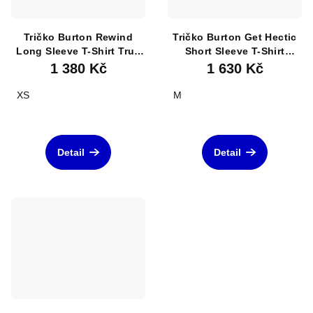
Tričko Burton Rewind
Tričko Burton Get Hectic
Long Sleeve T-Shirt True
Short Sleeve T-Shirt
Black
Summit Taupe
1 380 Kč
1 630 Kč
XS
M
Detail
Detail