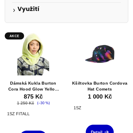
Využití
V
AKCE
ý
p
i
s
p
r
Dámská Kukla Burton
Kšiltovka Burton Cordova
o
Cora Hood Glow Yellow
Hat Comets
Green
d
875 Kč
1 000 Kč
1 250 Kč
(–30 %)
u
1SZ
k
1SZ FITALL
Průměrné
t
hodnocení
ů
produktu
Detail