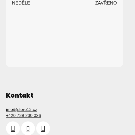
NEDĚLE
ZAVŘENO
í
Kontakt
info
@
store13.cz
+420 739 230 026