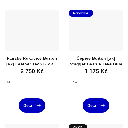
NOVINKA
Pánské Rukavice Burton
Čepice Burton [ak]
[ak] Leather Tech Gloves
Stagger Beanie Jake Blue
True Black
2 750 Kč
1 175 Kč
M
1SZ
Detail
Detail
AKCE