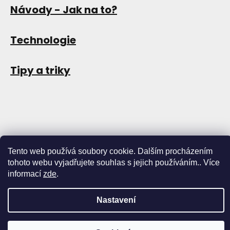
Návody - Jak na to?
Technologie
Tipy a triky
Tento web používá soubory cookie. Dalším procházením
tohoto webu vyjadřujete souhlas s jejich používáním.. Více
Copyright 2026
Store13
. Všechna práva vyhrazena.
Upravit
informací
zde
.
nastavení cookies
Nastavení
Vytvořil Shoptet