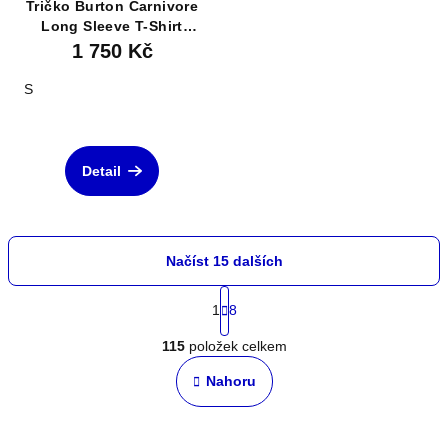
Tričko Burton Carnivore
Long Sleeve T-Shirt
Summit Taupe
1 750 Kč
S
Detail
Načíst 15 dalších
S
t
1
8
O
r
á
115
položek celkem
v
n
l
Nahoru
k
á
o
d
v
a
á