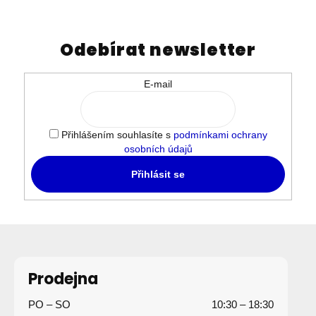
n
c
í
í
p
Odebírat newsletter
r
v
E-mail
k
y
v
Přihlášením souhlasíte s
podmínkami ochrany
ý
osobních údajů
p
i
Přihlásit se
s
u
Z
á
p
Prodejna
a
PO – SO
10:30 – 18:30
t