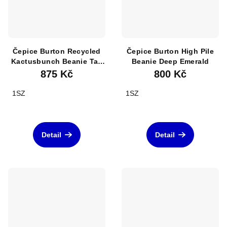
Čepice Burton Recycled
Čepice Burton High Pile
Kactusbunch Beanie Tall
Beanie Deep Emerald
Nightfall
875 Kč
800 Kč
1SZ
1SZ
Detail
Detail