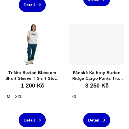
je
Detail
5,0
z
5
hvězdiček.
Tričko Burton Blossom
Pánské Kalhoty Burton
Short Sleeve T-Shirt Stout
Ridge Cargo Pants True
White
Black
1 200 Kč
3 250 Kč
M
XXL
33
Detail
Detail