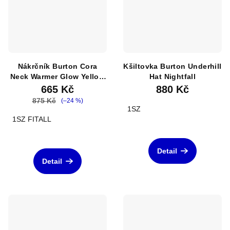
Nákrčník Burton Cora
Kšiltovka Burton Underhill
Neck Warmer Glow Yellow
Hat Nightfall
Green
665 Kč
880 Kč
875 Kč
(–24 %)
1SZ
1SZ FITALL
Detail
Detail