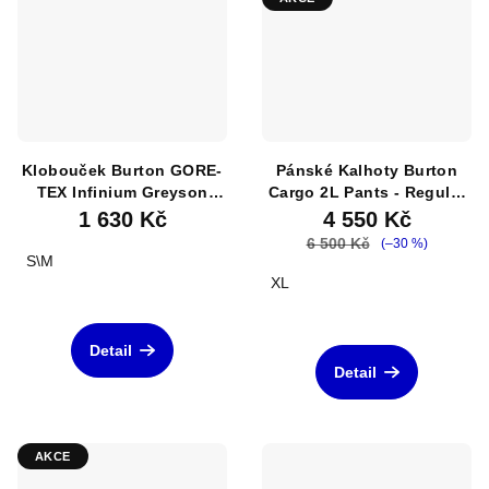
Klobouček Burton GORE-
Pánské Kalhoty Burton
TEX Infinium Greyson
Cargo 2L Pants - Regular
Boonie Hat True Black
Fit True Black
1 630 Kč
4 550 Kč
6 500 Kč
(–30 %)
S\M
XL
Detail
Detail
AKCE