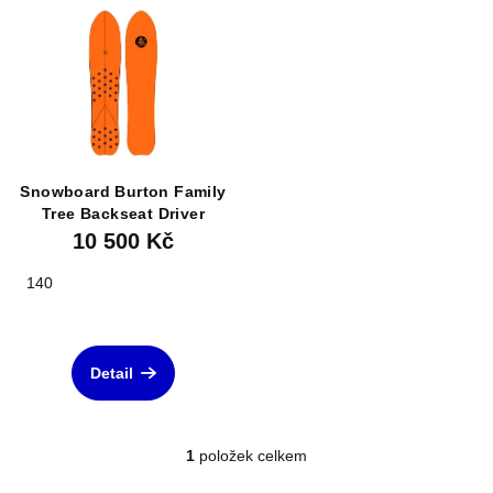
ý
p
i
s
p
r
Snowboard Burton Family
o
Tree Backseat Driver
d
10 500 Kč
u
140
k
t
ů
Detail
1
položek celkem
O
v