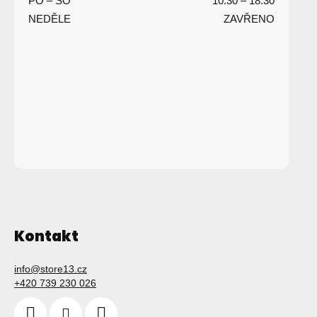
PO – SO
10:30 – 18:30
t
NEDĚLE
ZAVŘENO
í
Kontakt
info
@
store13.cz
+420 739 230 026