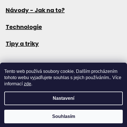
Návody - Jak na to?
Technologie
Tipy a triky
Tento web používá soubory cookie. Dalším procházením
tohoto webu vyjadřujete souhlas s jejich používáním.. Více
informací
zde
.
Nastavení
Copyright 2026
Store13
. Všechna práva vyhrazena.
Upravit
nastavení cookies
Vytvořil Shoptet
Souhlasím