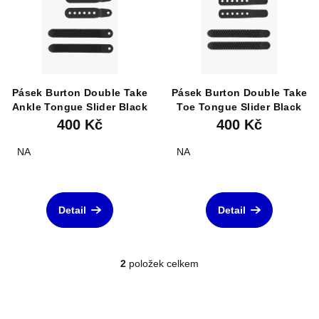
p
i
s
p
r
Pásek Burton Double Take
Pásek Burton Double Take
o
Ankle Tongue Slider Black
Toe Tongue Slider Black
d
400 Kč
400 Kč
u
NA
NA
k
t
ů
Detail
Detail
2
položek celkem
O
v
l