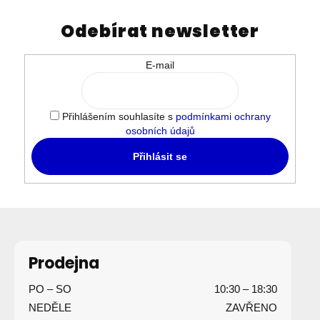
á
d
Odebírat newsletter
a
c
í
E-mail
p
r
v
Přihlášením souhlasíte s
podmínkami ochrany
k
osobních údajů
y
Přihlásit se
v
ý
p
i
Z
s
á
u
p
Prodejna
a
PO – SO
10:30 – 18:30
t
NEDĚLE
ZAVŘENO
í