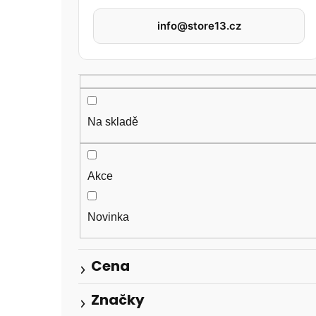
a
info@store13.cz
n
n
í
p
Na skladě
a
n
Akce
e
l
Novinka
Cena
Značky