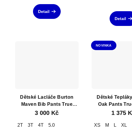
Detail
Detail
NOVINKA
Dětské Lacláče Burton
Dětské Teplák
Maven Bib Pants True
Oak Pants Tru
Black
Heathe
3 000 Kč
1 375 
2T
3T
4T
5.0
XS
M
L
XL