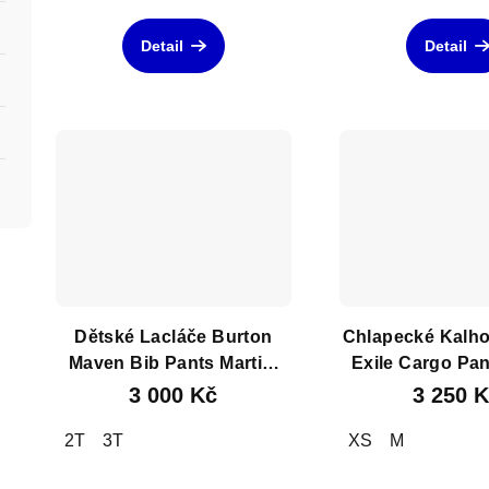
u
t
k
Detail
Detail
ů
t
ů
Dětské Lacláče Burton
Chlapecké Kalho
Maven Bib Pants Martini
Exile Cargo Pa
Olive
Blue
3 000 Kč
3 250 
2T
3T
XS
M