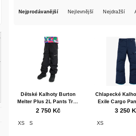
Ř
a
Nejprodávanější
Nejlevnější
Nejdražší
z
V
e
ý
n
p
í
i
p
s
r
p
o
Dětské Kalhoty Burton
Chlapecké Kalho
r
Melter Plus 2L Pants True
Exile Cargo Pa
d
Black
Blue
2 750 Kč
3 250 
o
u
XS
S
XS
d
k