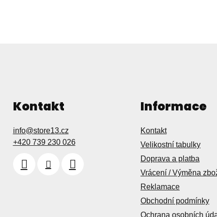
k
y
v
ý
p
i
s
u
Kontakt
Informace
info
@
store13.cz
Kontakt
+420 739 230 026
Velikostní tabulky
Doprava a platba
Vrácení / Výměna zbo
Reklamace
Obchodní podmínky
Ochrana osobních úd