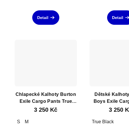
Detail
Detail
Chlapecké Kalhoty Burton
Dětské Kalhot
Exile Cargo Pants True
Boys Exile Car
Black
True Bla
3 250 Kč
3 250 
S
M
True Black