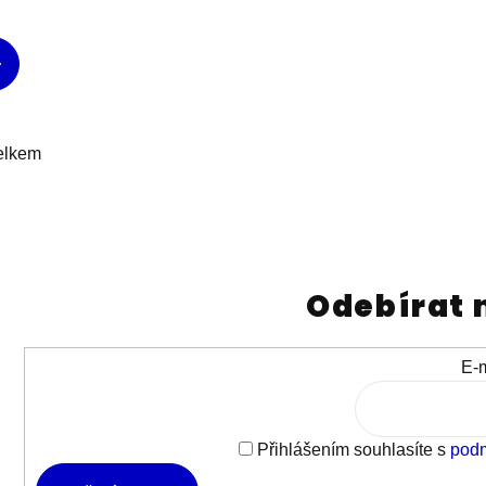
elkem
Odebírat 
E-m
Přihlášením souhlasíte s
podm