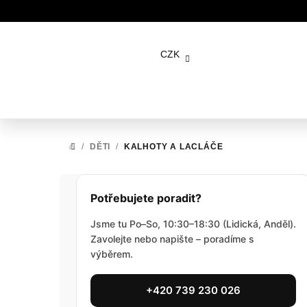
Přejít
na
CZK
obsah
/
DĚTI
/
KALHOTY A LACLÁČE
DOMŮ
P
Potřebujete poradit?
o
Jsme tu Po–So, 10:30–18:30 (Lidická, Anděl).
s
Zavolejte nebo napište – poradíme s
výběrem.
t
r
+420 739 230 026