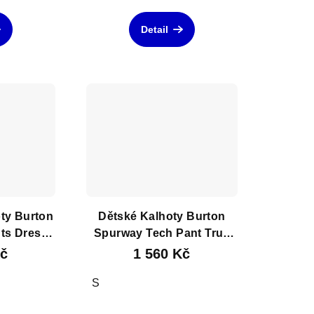
Detail
ty Burton
Dětské Kalhoty Burton
nts Dress
Spurway Tech Pant True
Black
Kč
1 560 Kč
S