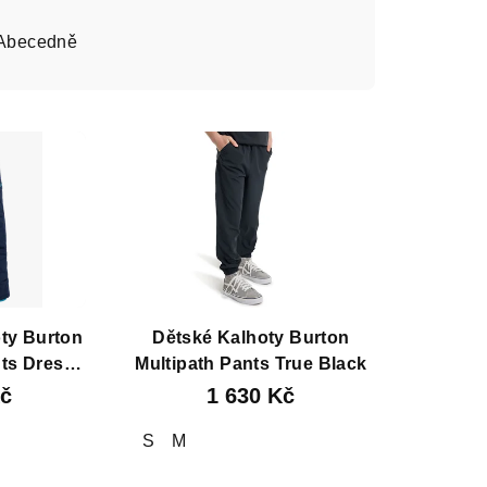
Abecedně
ty Burton
Dětské Kalhoty Burton
nts Dress
Multipath Pants True Black
Kč
1 630 Kč
S
M