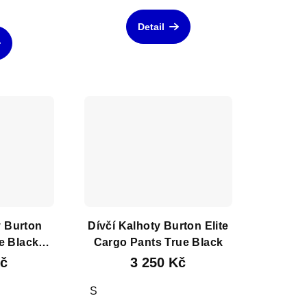
Detail
y Burton
Dívčí Kalhoty Burton Elite
e Black
Cargo Pants True Black
r
Kč
3 250 Kč
S