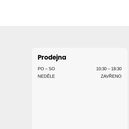
Z
á
p
Prodejna
a
PO – SO
10:30 – 18:30
t
NEDĚLE
ZAVŘENO
í