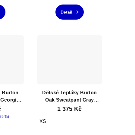
Detail
y Burton
Dětské Tepláky Burton
 Georgia
Oak Sweatpant Gray
ther
Heather
č
1 375 Kč
29 %)
XS