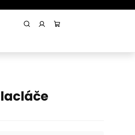
Hledat
Přihlášení
Nákupní
košík
 lacláče