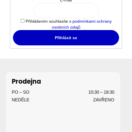
Přihlášením souhlasíte s
podmínkami ochrany
osobních údajů
Přihlásit se
Z
á
p
Prodejna
a
PO – SO
10:30 – 18:30
t
NEDĚLE
ZAVŘENO
í