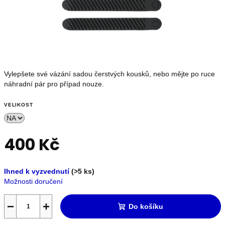
OUTLET
Měna
(CZK)
Vylepšete své vázání sadou čerstvých kousků, nebo mějte po ruce
náhradní pár pro případ nouze.
Přihlášení
VELIKOST
Nevíte
si
400 Kč
rady?
Poradíme
s
Měrná
výběrem.
Ihned k vyzvednutí
(>5 ks)
cena:
+420739230026
Možnosti doručení
info@store13.cz
−
+
Do košíku