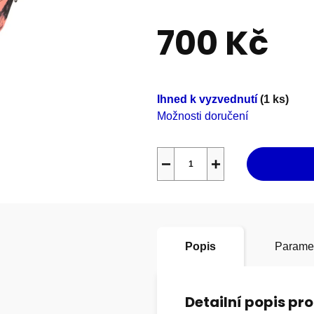
0,0
700 Kč
z
5
hvězdiček.
Měrná
cena:
Ihned k vyzvednutí
(1 ks)
Možnosti doručení
−
+
Popis
Parame
Detailní popis pr