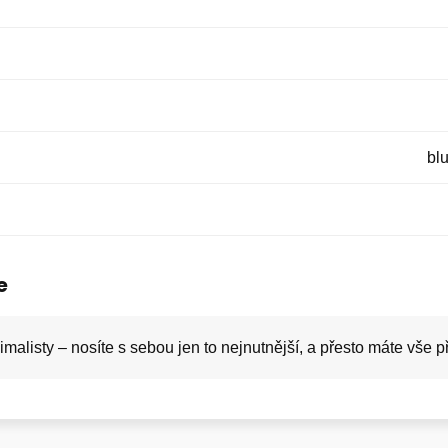
bl
e
malisty – nosíte s sebou jen to nejnutnější, a přesto máte vše 