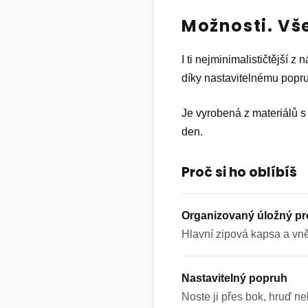
Možnosti. Vš
I ti nejminimalističtější
díky nastavitelnému popru
Je vyrobená z materiálů s 
den.
Proč si ho oblíbíš
Organizovaný úložný pr
Hlavní zipová kapsa a vně
Nastavitelný popruh
Noste ji přes bok, hruď n