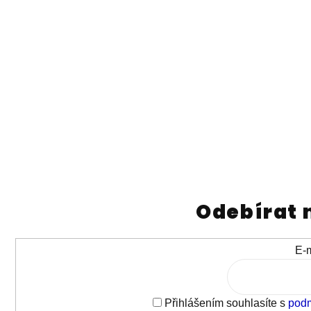
Odebírat 
E-m
Přihlášením souhlasíte s
podm