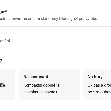
ign®
stní a environmentální standardy Bluesign® pro výrobu.
ování.
š?
Na cestování
Na hory
íče
Kompaktní doplněk k
Skipas a dro
hlavnímu zavazadlu.
bez zdlouhav