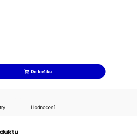
Do košíku
try
Hodnocení
oduktu