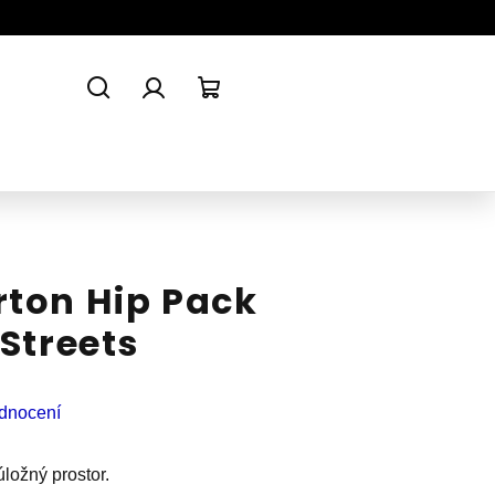
Hledat
Přihlášení
Nákupní
košík
rton Hip Pack
 Streets
dnocení
úložný prostor.