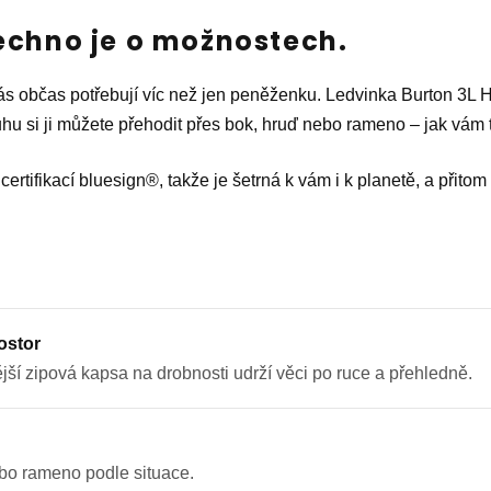
echno je o možnostech.
 z nás občas potřebují víc než jen peněženku. Ledvinka Burton 
hu si ji můžete přehodit přes bok, hruď nebo rameno – jak vám 
certifikací bluesign®, takže je šetrná k vám i k planetě, a přitom
ostor
jší zipová kapsa na drobnosti udrží věci po ruce a přehledně.
ebo rameno podle situace.