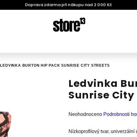
Doprava zdarma při nákupu nad 2 000 Kč
LEDVINKA BURTON HIP PACK SUNRISE CITY STREETS
Ledvinka Bu
Sunrise City
Průměrné
Neohodnoceno
Podrobnosti ho
hodnocení
produktu
Nízkoprofilový tvar, univerzální 
je