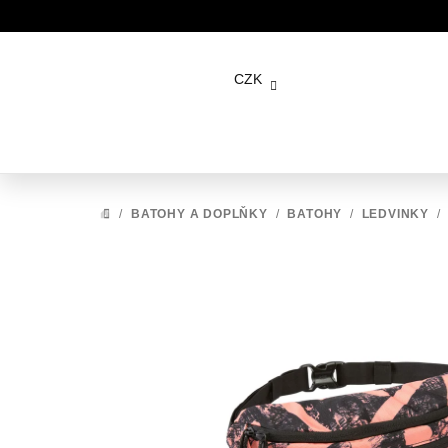
Přejít
na
CZK
obsah
/
BATOHY A DOPLŇKY
/
BATOHY
/
LEDVINKY
/
DOMŮ