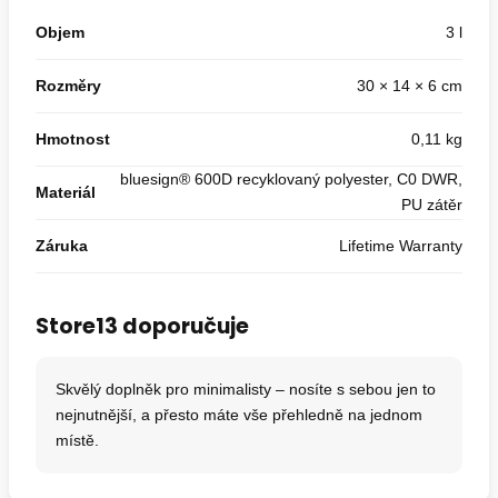
Objem
3 l
Rozměry
30 × 14 × 6 cm
Hmotnost
0,11 kg
bluesign® 600D recyklovaný polyester, C0 DWR,
Materiál
PU zátěr
Záruka
Lifetime Warranty
Store13 doporučuje
Skvělý doplněk pro minimalisty – nosíte s sebou jen to
nejnutnější, a přesto máte vše přehledně na jednom
místě.