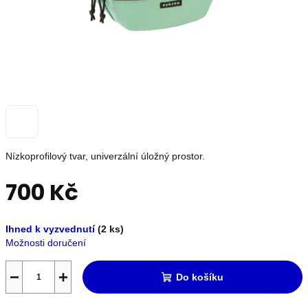
OUTLET
Měna
(CZK)
Přihlášení
Nízkoprofilový tvar, univerzální úložný prostor.
Nevíte
si
700 Kč
rady?
Poradíme
s
Měrná
výběrem.
Ihned k vyzvednutí
(2 ks)
cena:
+420739230026
Možnosti doručení
info@store13.cz
−
+
Do košíku