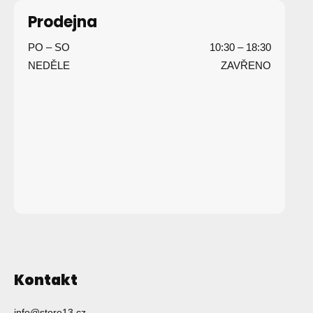
p
Prodejna
a
PO – SO
10:30 – 18:30
t
NEDĚLE
ZAVŘENO
í
Kontakt
info
@
store13.cz