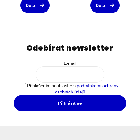
Detail
Detail
Odebírat newsletter
E-mail
Přihlášením souhlasíte s
podmínkami ochrany
osobních údajů
Přihlásit se
Z
á