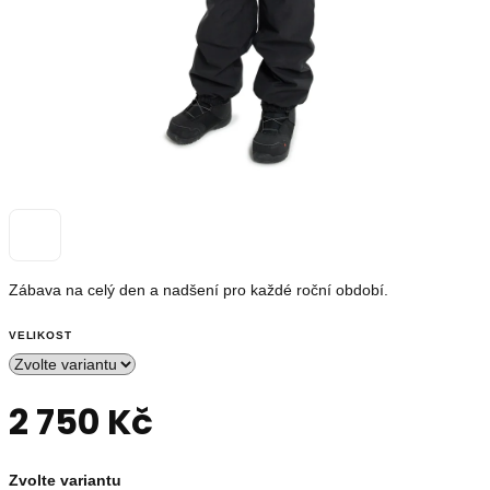
OUTLET
Měna
(CZK)
Přihlášení
Nevíte
si
Zábava na celý den a nadšení pro každé roční období.
rady?
Poradíme
VELIKOST
s
výběrem.
+420739230026
2 750 Kč
info@store13.cz
Měrná
Zvolte variantu
cena: