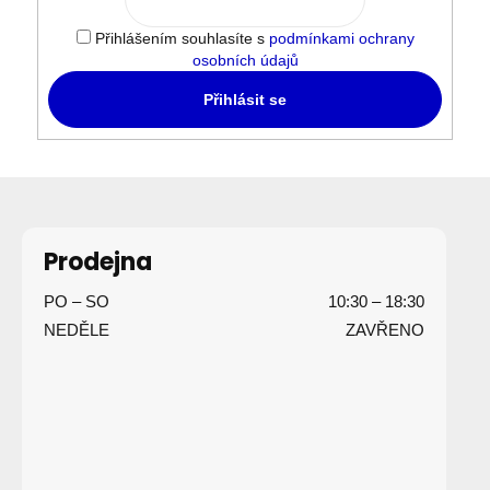
Přihlášením souhlasíte s
podmínkami ochrany
osobních údajů
Přihlásit se
Z
á
p
Prodejna
a
PO – SO
10:30 – 18:30
t
NEDĚLE
ZAVŘENO
í