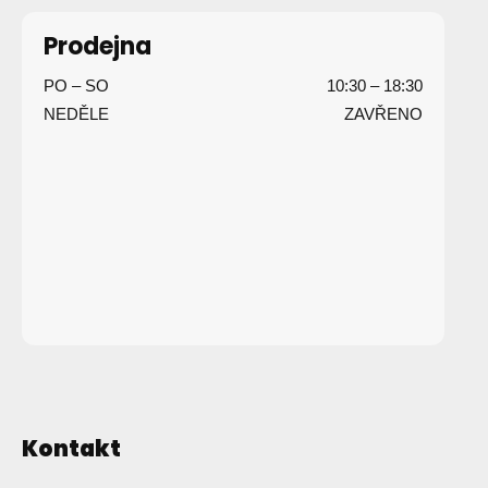
á
p
Prodejna
a
PO – SO
10:30 – 18:30
t
NEDĚLE
ZAVŘENO
í
Kontakt