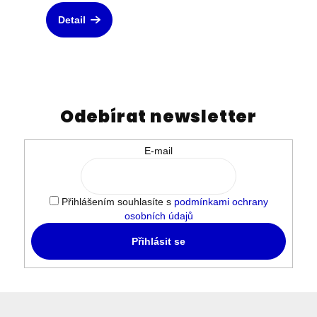
Detail
Odebírat newsletter
E-mail
Přihlášením souhlasíte s
podmínkami ochrany
osobních údajů
Přihlásit se
Z