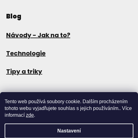
Blog
Návody - Jak na to?
Technologie
Tipy a triky
Tento web používá soubory cookie. Dalším procházením
tohoto webu vyjadřujete souhlas s jejich používáním.. Více
informací
zde
.
Nastavení
Copyright 2026
Store13
. Všechna práva vyhrazena.
Upravit
nastavení cookies