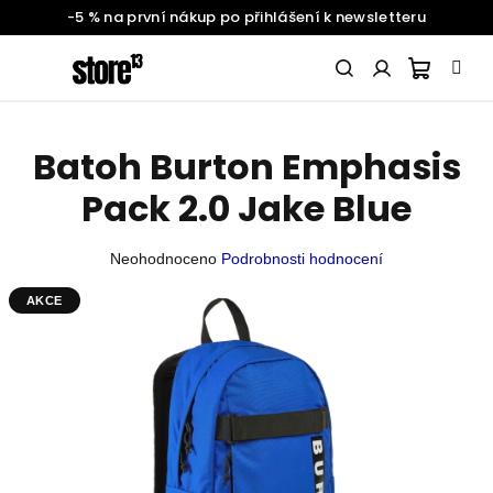
-5 % na první nákup po přihlášení k newsletteru
Přejít
na
obsah
Nákupn
Hledat
Přihlášení
Batoh Burton Emphasis
SNOWBOARDING
košík
Pack 2.0 Jake Blue
ŽENY
Průměrné
Neohodnoceno
Podrobnosti hodnocení
hodnocení
produktu
AKCE
MUŽI
je
0,0
z
DĚTI
5
hvězdiček.
BATOHY
A
DOPLŇKY