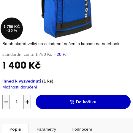
OUTLET
1 750 KČ
–20 %
Měna
(CZK)
Batoh akorát velký na celodenní nošení s kapsou na notebook.
Přihlášení
standardní cena:
1 750 Kč
–20 %
1 400 Kč
Nevíte
Měrná
si
Ihned k vyzvednutí
(1 ks)
cena:
rady?
Možnosti doručení
Poradíme
s
výběrem.
−
+
Do košíku
+420739230026
info@store13.cz
Popis
Parametry
Hodnocení