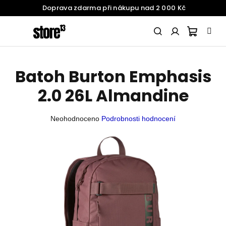
Doprava zdarma při nákupu nad 2 000 Kč
Přejít
na
obsah
Nákupn
Hledat
Přihlášení
Batoh Burton Emphasis
SNOWBOARDING
košík
2.0 26L Almandine
ŽENY
Průměrné
Neohodnoceno
Podrobnosti hodnocení
hodnocení
produktu
MUŽI
je
0,0
z
DĚTI
5
hvězdiček.
BATOHY
A
DOPLŇKY