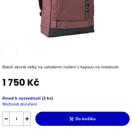
OUTLET
Měna
(CZK)
Přihlášení
Batoh akorát velký na celodenní nošení s kapsou na notebook.
Nevíte
si
1 750 Kč
rady?
Poradíme
s
Měrná
výběrem.
Ihned k vyzvednutí
(3 ks)
cena:
+420739230026
Možnosti doručení
info@store13.cz
−
+
Do košíku