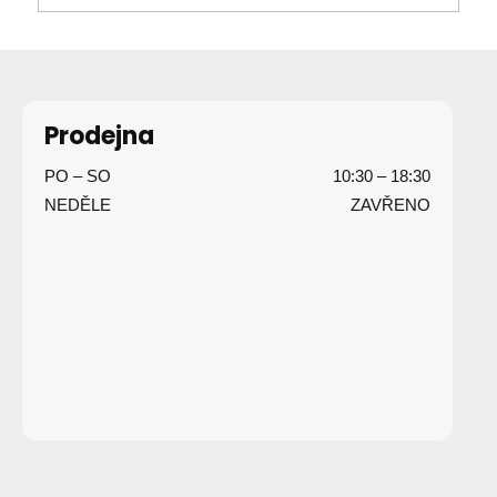
Z
á
p
Prodejna
a
PO – SO
10:30 – 18:30
t
NEDĚLE
ZAVŘENO
í