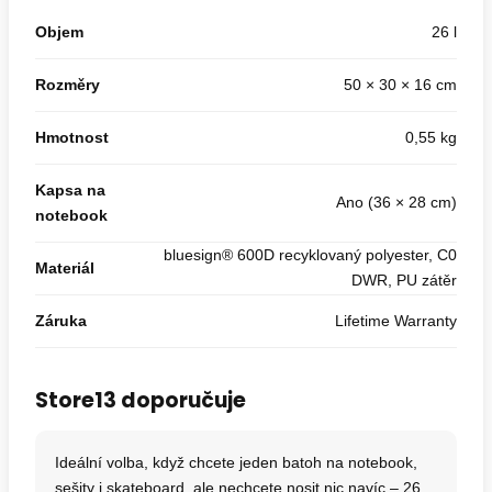
Objem
26 l
Rozměry
50 × 30 × 16 cm
Hmotnost
0,55 kg
Kapsa na
Ano (36 × 28 cm)
notebook
bluesign® 600D recyklovaný polyester, C0
Materiál
DWR, PU zátěr
Záruka
Lifetime Warranty
Store13 doporučuje
Ideální volba, když chcete jeden batoh na notebook,
sešity i skateboard, ale nechcete nosit nic navíc – 26