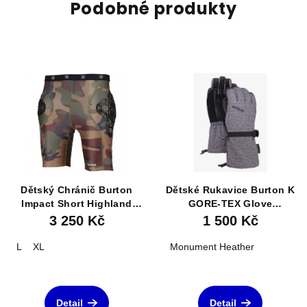
Podobné produkty
Dětský Chránič Burton
Dětské Rukavice Burton K
Impact Short Highland
GORE-TEX Glove
Camo
Monument Heather
3 250 Kč
1 500 Kč
L
XL
Monument Heather
Detail
Detail