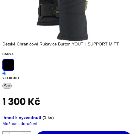
OUTLET
Měna
(CZK)
Dětské Chráničové Rukavice Burton YOUTH SUPPORT MITT
Přihlášení
BARVA
Nevíte
VELIKOST
si
rady?
Poradíme
s
1 300 Kč
výběrem.
+420739230026
info@store13.cz
Měrná
Ihned k vyzvednutí
(1 ks)
cena:
Možnosti doručení