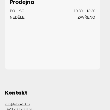
Prodejna
a
PO – SO
10:30 – 18:30
t
NEDĚLE
ZAVŘENO
í
Kontakt
info
@
store13.cz
+420 739 230 026