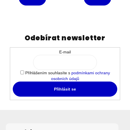
Odebírat newsletter
E-mail
Přihlášením souhlasíte s
podmínkami ochrany
osobních údajů
Přihlásit se
Z
á
p