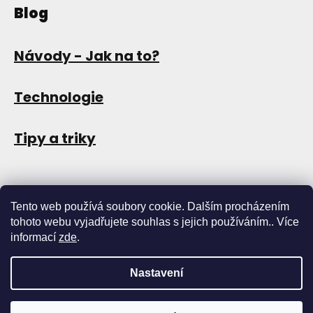
Blog
Návody - Jak na to?
Technologie
Tipy a triky
Tento web používá soubory cookie. Dalším procházením
tohoto webu vyjadřujete souhlas s jejich používáním.. Více
informací
zde
.
Nastavení
Copyright 2026
Store13
. Všechna práva vyhrazena.
Upravit
nastavení cookies