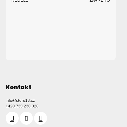
NEDĚLE
ZAVŘENO
í
Kontakt
info
@
store13.cz
+420 739 230 026