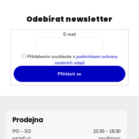
Odebírat newsletter
E-mail
Přihlášením souhlasíte s
podmínkami ochrany
osobních údajů
Přihlásit se
Z
á
p
Prodejna
a
PO – SO
10:30 – 18:30
t