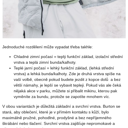
Jednoduché rozdělení může vypadat třeba takhle:
Chladné zimní počasí = teplý funkční základ, izolační střední
vrstva a teplá zimní bunda/kalhoty.
Teplé jarní počasí = lehký funkční základ, (lehká střední
vrstva) a lehká bunda/kalhoty. Zde je druhá vrstva spíše na
vaší volbě, obecně pokud budete jezdit z kopce dolů a bez
větší námahy, je lepší se vybavit tepleji. Pokud vás ale čeká
nějaká akce v parku, můžete si přibalit mikinu, kterou pak
vyměníte za bundu, protože se zapotíte mnohem víc.
V obou variantách je důležitá základní a svrchní vrstva. Burton se
stará, aby oblečení, které je v přímém kontaktu s kůží, bylo
maximálně pružné, pohodlné, prodyšné a bez nepříjemného
škrábání nebo tlačení. Svrchní vrstva zajišťuje nepromokavé a