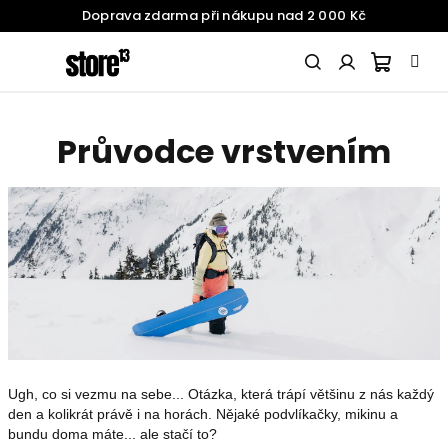
Doprava zdarma při nákupu nad 2 000 Kč
Přejít
na
obsah
Nákupn
Hledat
Přihlášení
Průvodce vrstvením
SNOWBOARDING
košík
ŽENY
MUŽI
DĚTI
Ugh, co si vezmu na sebe... Otázka, která trápí většinu z nás každý
BATOHY
A
den a kolikrát právě i na horách. Nějaké podvlíkačky, mikinu a
DOPLŇKY
bundu doma máte... ale stačí to?