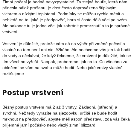
Zimní počasí je hodně nevyzpytatelné. Ta stejná bouře, která nám
přinesla nálož prašanu, je dost často doprovázena štiplavým
vichrem a nízkými teplotami. Podmínky se můžou rychle měnit a
nehledě na to, jaká je předpověď, hora si často dělá věci po svém.
Ale nakonec tu je jedna věc, jak zabránit promrznutí a to je správné
vrstvení.
Vrstvení je důležité, protože vám dá na výběr při změně počasí a
vlastně na tom není ani nic těžkého. Ale nechceme vás jen tak hodit
do vody a očekávat, že když řekneme, že vrstvení je důležité, tak se
tím všechno vyřeší. Naopak, probereme, jak na to. Co všechno za
oblečení se vám na svahu může hodit. Nebo jaké vrstvy vlastně
rozlišujeme.
Postup vrstvení
Běžný postup vrstvení má 2 až 3 vrstvy. Základní, (střední) a
svrchní. Než tedy vyrazíte na sjezdovku, určitě se bude hodit
mrknout na předpověď, abyste měli aspoň představu, zda vás čeká
příjemné jarní počásko nebo vlezlý zimní blizzard.