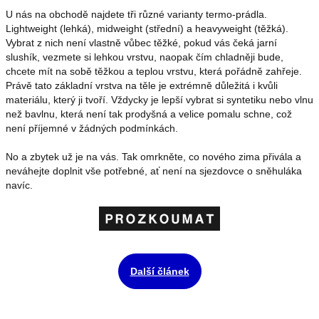
U nás na obchodě najdete tři různé varianty termo-prádla.
Lightweight (lehká), midweight (střední) a heavyweight (těžká).
Vybrat z nich není vlastně vůbec těžké, pokud vás čeká jarní
slushík, vezmete si lehkou vrstvu, naopak čím chladněji bude,
chcete mít na sobě těžkou a teplou vrstvu, která pořádně zahřeje.
Právě tato základní vrstva na těle je extrémně důležitá i kvůli
materiálu, který ji tvoří. Vždycky je lepší vybrat si syntetiku nebo vlnu
než bavlnu, která není tak prodyšná a velice pomalu schne, což
není příjemné v žádných podmínkách.
No a zbytek už je na vás. Tak omrkněte, co nového zima přivála a
neváhejte doplnit vše potřebné, ať není na sjezdovce o sněhuláka
navíc.
Další článek