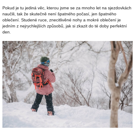
Pokud je tu jediná věc, kterou jsme se za mnoho let na sjezdovkách
OUTLET
naučili, tak že skutečně není špatného počasí, jen špatného
oblečení. Studené ruce, znecitlivěné nohy a mokré oblečení je
jedním z nejrychlejších způsobů, jak si zkazit do té doby perfektní
den.
Měna
(CZK)
Přihlášení
Nevíte
si
rady?
Poradíme
s
výběrem.
+420739230026
info@store13.cz