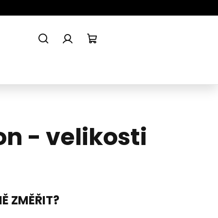
Hledat
Přihlášení
Nákupní
košík
n - velikosti
Ě ZMĚŘIT?