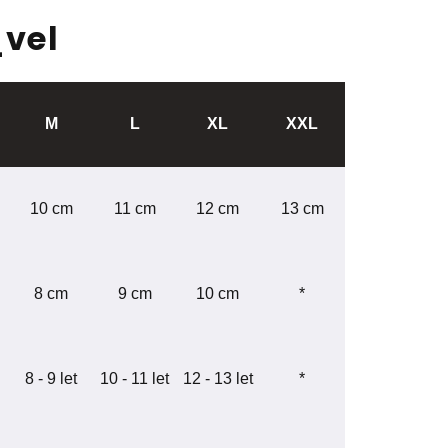
M
L
XL
XXL
10 cm
11 cm
12 cm
13 cm
8 cm
9 cm
10 cm
*
8 - 9 let
10 - 11 let
12 - 13 let
*