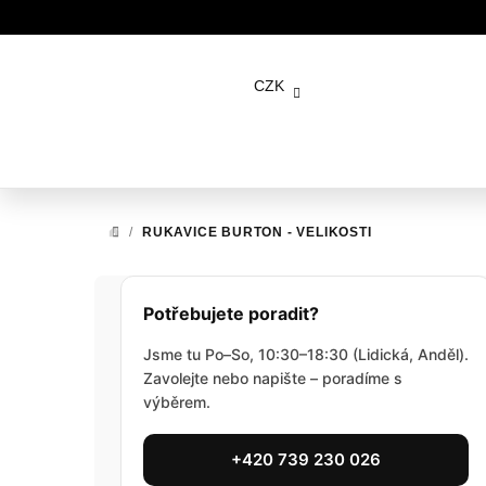
Přejít
na
CZK
obsah
/
RUKAVICE BURTON - VELIKOSTI
DOMŮ
P
Potřebujete poradit?
o
Jsme tu Po–So, 10:30–18:30 (Lidická, Anděl).
s
Zavolejte nebo napište – poradíme s
výběrem.
t
r
+420 739 230 026