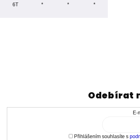
6T
*
*
*
Odebírat 
E-m
Přihlášením souhlasíte s
podm