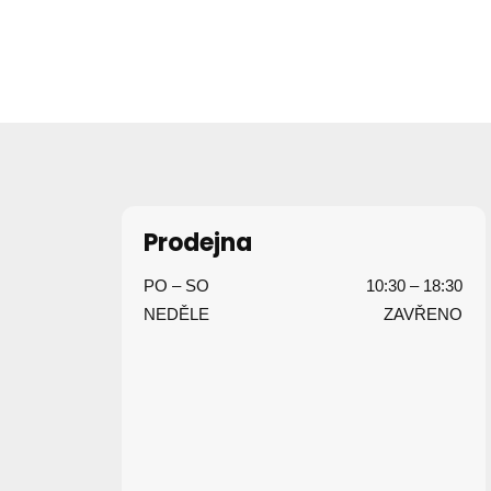
Z
á
p
Prodejna
a
PO – SO
10:30 – 18:30
t
NEDĚLE
ZAVŘENO
í