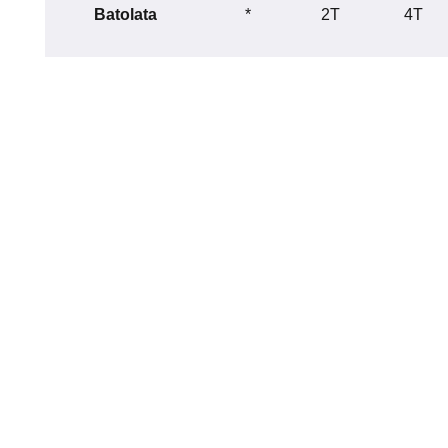
Batolata
*
2T
4T