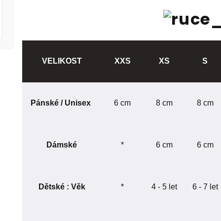
VELIKOST
XXS
XS
S
Pánské / Unisex
6 cm
8 cm
8 cm
Dámské
*
6 cm
6 cm
Dětské : Věk
*
4 - 5 let
6 - 7 let