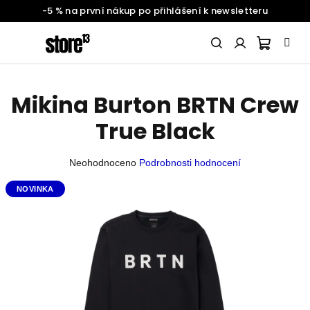
-5 % na první nákup po přihlášení k newsletteru
Přejít
na
obsah
Nákupn
Hledat
Přihlášení
Mikina Burton BRTN Crew
SNOWBOARDING
košík
True Black
ŽENY
Průměrné
Neohodnoceno
Podrobnosti hodnocení
hodnocení
produktu
NOVINKA
MUŽI
je
0,0
z
DĚTI
5
hvězdiček.
BATOHY
A
DOPLŇKY