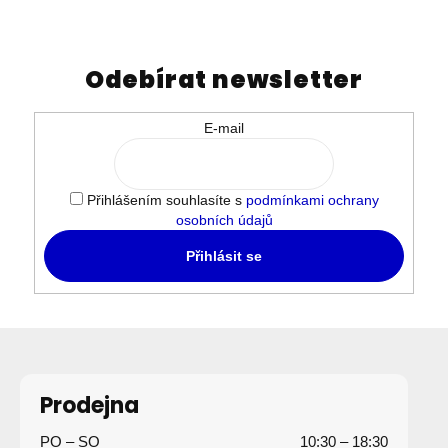
Odebírat newsletter
E-mail
Přihlášením souhlasíte s
podmínkami ochrany
osobních údajů
Přihlásit se
Z
á
p
Prodejna
a
PO – SO
10:30 – 18:30