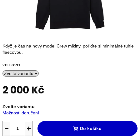
OUTLET
Měna
(CZK)
Když je čas na nový model Crew mikiny, pořiďte si minimálně tuhle
fleecovou.
Přihlášení
VELIKOST
Nevíte
si
2 000 Kč
rady?
Poradíme
s
Měrná
výběrem.
Zvolte variantu
cena:
+420739230026
Možnosti doručení
info@store13.cz
−
+
Do košíku