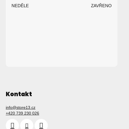
t
NEDĚLE
ZAVŘENO
í
Kontakt
info
@
store13.cz
+420 739 230 026