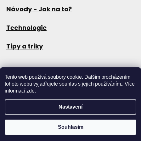
Návody - Jak na to?
Technologie
Tipy a triky
Tento web používá soubory cookie. Dalším procházením
tohoto webu vyjadřujete souhlas s jejich používáním.. Více
informací
zde
.
Nastavení
Copyright 2026
Store13
. Všechna práva vyhrazena.
Upravit
nastavení cookies
Vytvořil Shoptet
Souhlasím