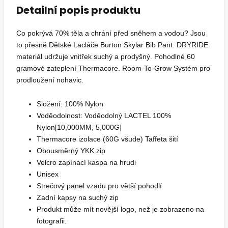
Detailní popis produktu
Co pokrývá 70% těla a chrání před sněhem a vodou? Jsou
to přesně Dětské Lacláče Burton Skylar Bib Pant. DRYRIDE
materiál udržuje vnitřek suchý a prodyšný. Pohodlné 60
gramové zateplení Thermacore. Room-To-Grow Systém pro
prodloužení nohavic.
Složení: 100% Nylon
Voděodolnost: Voděodolný LACTEL 100%
Nylon[10,000MM, 5,000G]
Thermacore izolace (60G všude) Taffeta šití
Obousměrný YKK zip
Velcro zapínací kaspa na hrudi
Unisex
Strečový panel vzadu pro větší pohodlí
Zadní kapsy na suchý zip
Produkt může mít novější logo, než je zobrazeno na
fotografii.