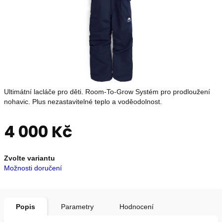
OUTLET
Měna
(CZK)
Přihlášení
Ultimátní lacláče pro děti. Room-To-Grow Systém pro prodloužení
nohavic. Plus nezastavitelné teplo a voděodolnost.
Nevíte
4 000 Kč
si
rady?
Poradíme
Měrná
s
Zvolte variantu
cena:
výběrem.
Možnosti doručení
+420739230026
info@store13.cz
Popis
Parametry
Hodnocení