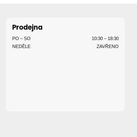
Z
á
p
Prodejna
a
PO – SO
10:30 – 18:30
t
NEDĚLE
ZAVŘENO
í