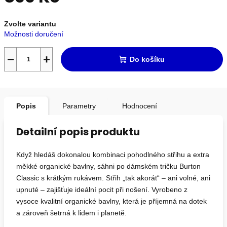
Měrná
Zvolte variantu
cena:
Možnosti doručení
−
+
Do košíku
Popis
Parametry
Hodnocení
Detailní popis produktu
Když hledáš dokonalou kombinaci pohodlného střihu a extra
měkké organické bavlny, sáhni po dámském tričku Burton
Classic s krátkým rukávem. Střih „tak akorát“ – ani volné, ani
upnuté – zajišťuje ideální pocit při nošení. Vyrobeno z
vysoce kvalitní organické bavlny, která je příjemná na dotek
a zároveň šetrná k lidem i planetě.