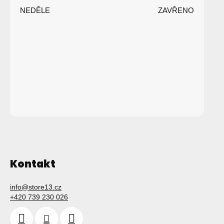
t
NEDĚLE
ZAVŘENO
í
Kontakt
info
@
store13.cz
+420 739 230 026