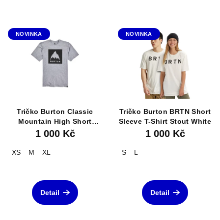
NOVINKA
NOVINKA
Tričko Burton Classic
Tričko Burton BRTN Short
Mountain High Short
Sleeve T-Shirt Stout White
Sleeve T-Shirt Gray
1 000 Kč
1 000 Kč
Heather
XS
M
XL
S
L
Detail
Detail