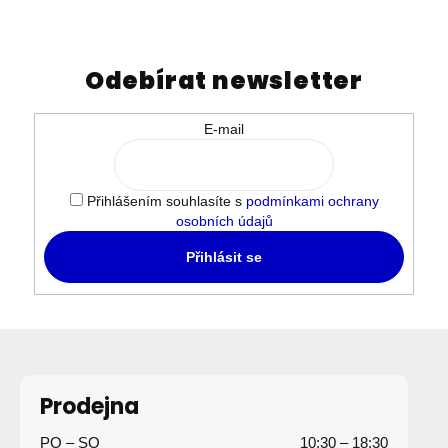
Odebírat newsletter
E-mail
Přihlášením souhlasíte s
podmínkami ochrany
osobních údajů
Přihlásit se
Z
á
p
Prodejna
a
PO – SO
10:30 – 18:30