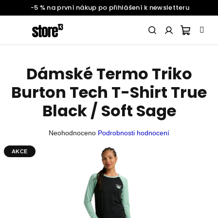
Doprava zdarma při nákupu nad 2 000 Kč
Přejít
na
obsah
Nákupn
Hledat
Přihlášení
Dámské Termo Triko
SNOWBOARDING
košík
Burton Tech T-Shirt True
ŽENY
Black / Soft Sage
Průměrné
Neohodnoceno
Podrobnosti hodnocení
MUŽI
hodnocení
produktu
AKCE
je
DĚTI
0,0
z
5
BATOHY
A
hvězdiček.
DOPLŇKY