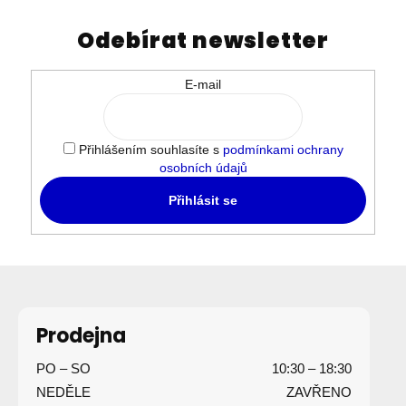
Odebírat newsletter
E-mail
Přihlášením souhlasíte s
podmínkami ochrany
osobních údajů
Přihlásit se
Z
á
p
Prodejna
a
PO – SO
10:30 – 18:30
t
NEDĚLE
ZAVŘENO
í