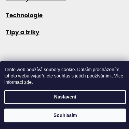
Technologie
Tipy a triky
Tento web používá soubory cookie. Dalším procházením
tohoto webu vyjadřujete souhlas s jejich používáním.. Více
informací
zde
.
Copyright 2026
Store13
. Všechna práva vyhrazena.
Upravit
nastavení cookies
Nastavení
Vytvořil Shoptet
Souhlasím