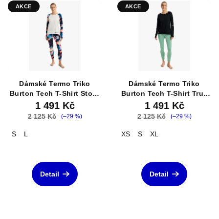
AKCE
AKCE
Dámské Termo Triko
Dámské Termo Triko
Burton Tech T-Shirt Stout
Burton Tech T-Shirt True
White / Floral Blue
Black
1 491 Kč
1 491 Kč
2 125 Kč
2 125 Kč
(–29 %)
(–29 %)
S
L
XS
S
XL
Detail
Detail