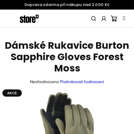
Doprava zdarma při nákupu nad 2 000 Kč
Přejít
na
obsah
Nákupn
Hledat
Přihlášení
Dámské Rukavice Burton
SNOWBOARDING
košík
Sapphire Gloves Forest
ŽENY
Moss
Průměrné
Neohodnoceno
Podrobnosti hodnocení
MUŽI
hodnocení
produktu
AKCE
je
DĚTI
0,0
z
5
BATOHY
A
hvězdiček.
DOPLŇKY