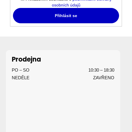
osobních údajů
Přihlásit se
Z
á
p
Prodejna
a
PO – SO
10:30 – 18:30
t
NEDĚLE
ZAVŘENO
í