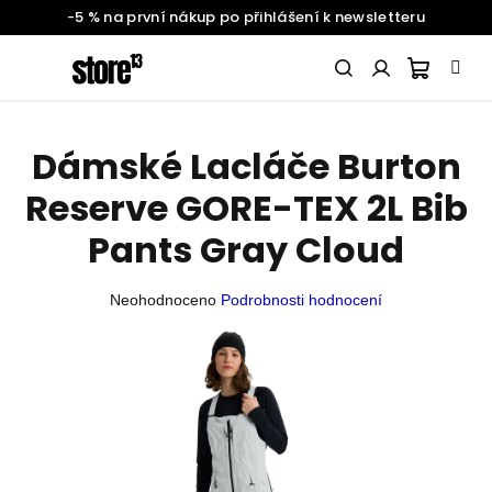
-5 % na první nákup po přihlášení k newsletteru
Přejít
na
obsah
Nákupn
Hledat
Přihlášení
Dámské Lacláče Burton
SNOWBOARDING
košík
Reserve GORE-TEX 2L Bib
ŽENY
Pants Gray Cloud
Průměrné
Neohodnoceno
Podrobnosti hodnocení
MUŽI
hodnocení
produktu
je
DĚTI
0,0
z
5
BATOHY
A
hvězdiček.
DOPLŇKY