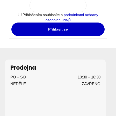
Přihlášením souhlasíte s
podmínkami ochrany
osobních údajů
Přihlásit se
Z
á
p
Prodejna
a
PO – SO
10:30 – 18:30
t
NEDĚLE
ZAVŘENO
í