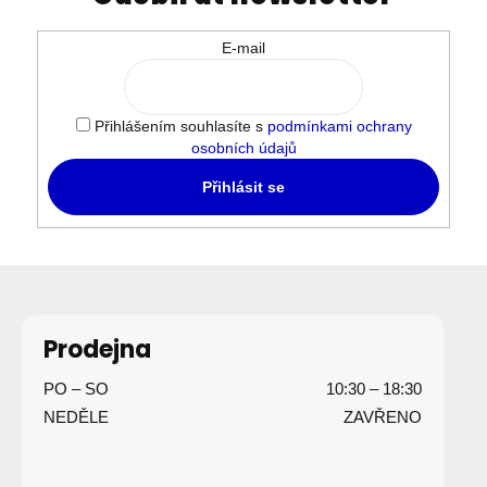
E-mail
Přihlášením souhlasíte s
podmínkami ochrany
osobních údajů
Přihlásit se
Z
á
p
Prodejna
a
PO – SO
10:30 – 18:30
t
NEDĚLE
ZAVŘENO
í