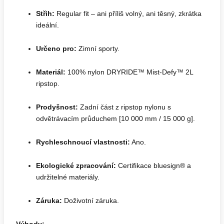
Střih:
Regular fit – ani příliš volný, ani těsný, zkrátka
ideální.
Určeno pro:
Zimní sporty.
Materiál:
100% nylon DRYRIDE™ Mist-Defy™ 2L
ripstop.
Prodyšnost:
Zadní část z ripstop nylonu s
odvětrávacím průduchem [10 000 mm / 15 000 g].
Rychleschnoucí vlastnosti:
Ano.
Ekologické zpracování:
Certifikace bluesign® a
udržitelné materiály.
Záruka:
Doživotní záruka.