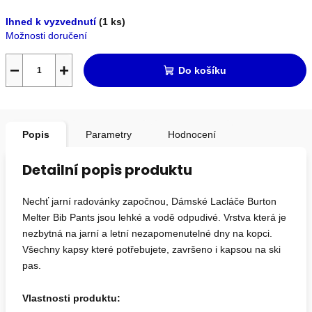
Měrná
Ihned k vyzvednutí
(1 ks)
cena:
Možnosti doručení
−
+
Do košíku
Popis
Parametry
Hodnocení
Detailní popis produktu
Nechť jarní radovánky započnou, Dámské Lacláče Burton
Melter Bib Pants jsou lehké a vodě odpudivé. Vrstva která je
nezbytná na jarní a letní nezapomenutelné dny na kopci.
Všechny kapsy které potřebujete, završeno i kapsou na ski
pas.
Vlastnosti produktu: