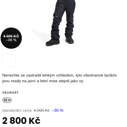
OUTLET
Měna
(CZK)
4 000 KČ
–30 %
Přihlášení
Nevíte
si
Nenechte se zastrašit lehkým vzhledem, tyto všestranné lacláče
rady?
jsou ready na jarní a letní mise stejně jako vy.
Poradíme
s
výběrem.
VELIKOST
+420739230026
info@store13.cz
standardní cena:
4 000 Kč
–30 %
2 800 Kč