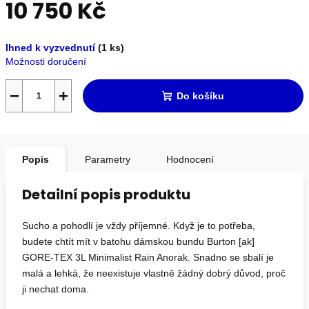
10 750 Kč
Měrná
Ihned k vyzvednutí
(1 ks)
cena:
Možnosti doručení
−
+
Do košíku
Popis
Parametry
Hodnocení
Detailní popis produktu
Sucho a pohodlí je vždy příjemné. Když je to potřeba,
budete chtít mít v batohu dámskou bundu Burton [ak]
GORE-TEX 3L Minimalist Rain Anorak. Snadno se sbalí je
malá a lehká, že neexistuje vlastně žádný dobrý důvod, proč
ji nechat doma.