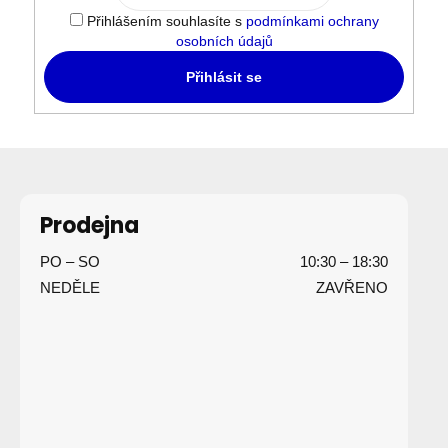
Přihlášením souhlasíte s
podmínkami ochrany
osobních údajů
Přihlásit se
Z
á
p
Prodejna
a
PO – SO
10:30 – 18:30
t
NEDĚLE
ZAVŘENO
í