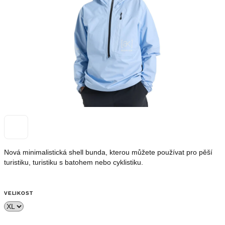
hvězdiček.
OUTLET
Měna
(CZK)
Přihlášení
Nevíte
si
rady?
Poradíme
Nová minimalistická shell bunda, kterou můžete používat pro pěší
s
turistiku, turistiku s batohem nebo cyklistiku.
výběrem.
+420739230026
info@store13.cz
VELIKOST