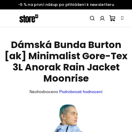
-5 % na první nákup po přihlášení k newsletteru
Přejít
na
obsah
Nákupn
Hledat
Přihlášení
Dámská Bunda Burton
SNOWBOARDING
košík
[ak] Minimalist Gore-Tex
ŽENY
3L Anorak Rain Jacket
Moonrise
MUŽI
Průměrné
Neohodnoceno
Podrobnosti hodnocení
hodnocení
DĚTI
produktu
je
0,0
BATOHY
A
z
DOPLŇKY
5