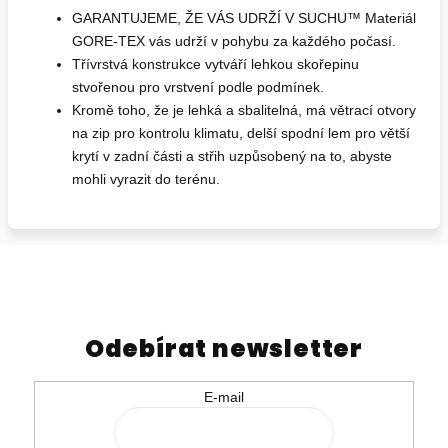
GARANTUJEME, ŽE VÁS UDRŽÍ V SUCHU™ Materiál
GORE-TEX vás udrží v pohybu za každého počasí.
Třívrstvá konstrukce vytváří lehkou skořepinu
stvořenou pro vrstvení podle podmínek.
Kromě toho, že je lehká a sbalitelná, má větrací otvory
na zip pro kontrolu klimatu, delší spodní lem pro větší
krytí v zadní části a střih uzpůsobený na to, abyste
mohli vyrazit do terénu.
Odebírat newsletter
E-mail