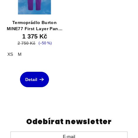
Termoprádlo Burton
MINE77 First Layer Pants
Purple
1 375 Kč
2 750 Kč
(–50 %)
XS
M
Detail
Odebírat newsletter
E-mail