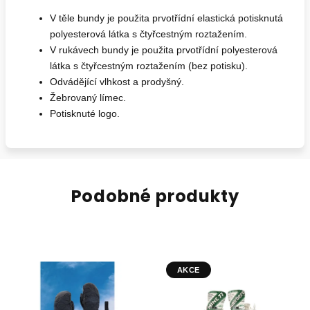
V těle bundy je použita prvotřídní elastická potisknutá
polyesterová látka s čtyřcestným roztažením.
V rukávech bundy je použita prvotřídní polyesterová
látka s čtyřcestným roztažením (bez potisku).
Odvádějící vlhkost a prodyšný.
Žebrovaný límec.
Potisknuté logo.
Podobné produkty
AKCE