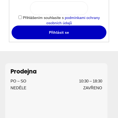
Přihlášením souhlasíte s
podmínkami ochrany
osobních údajů
Přihlásit se
Z
á
p
Prodejna
a
PO – SO
10:30 – 18:30
t
NEDĚLE
ZAVŘENO
í