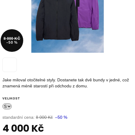
OUTLET
Měna
(CZK)
8 000 KČ
–50 %
Přihlášení
Nevíte
si
Jake miloval otočitelné styly. Dostanete tak dvě bundy v jedné, což
rady?
znamená méně starostí při odchodu z domu.
Poradíme
s
výběrem.
VELIKOST
+420739230026
info@store13.cz
standardní cena:
8 000 Kč
–50 %
4 000 Kč