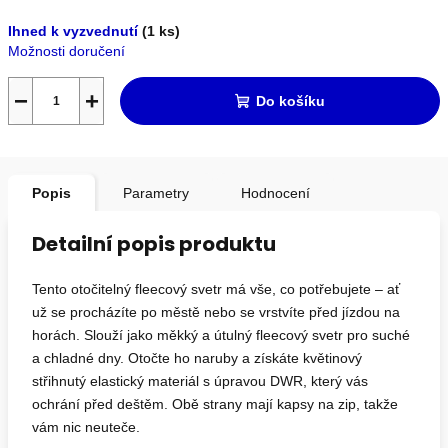
Měrná
Ihned k vyzvednutí
(1 ks)
cena:
Možnosti doručení
−
+
Do košíku
Popis
Parametry
Hodnocení
Detailní popis produktu
Tento otočitelný fleecový svetr má vše, co potřebujete – ať
už se procházíte po městě nebo se vrstvíte před jízdou na
horách. Slouží jako měkký a útulný fleecový svetr pro suché
a chladné dny. Otočte ho naruby a získáte květinový
střihnutý elastický materiál s úpravou DWR, který vás
ochrání před deštěm. Obě strany mají kapsy na zip, takže
vám nic neuteče.