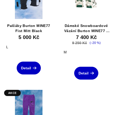
Palčáky Burton MINE77
Dámské Snowboardové
Fist Mitt Black
Vázání Burton MINE77 x
Underberg Lexa X EST®
5 000 Kč
7 400 Kč
9 250 Kč
(–20 %)
L
M
Detail
Detail
AKCE