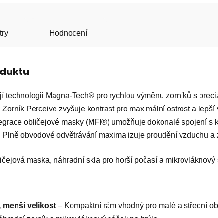
try
Hodnocení
oduktu
 technologii Magna-Tech® pro rychlou výměnu zorníků s preciz
. Zorník Perceive zvyšuje kontrast pro maximální ostrost a lepš
tegrace obličejové masky (MFI®) umožňuje dokonalé spojení s 
ci. Plně obvodové odvětrávání maximalizuje proudění vzduchu a 
ličejová maska, náhradní skla pro horší počasí a mikrovláknový s
 menší velikost
– Kompaktní rám vhodný pro malé a střední obl