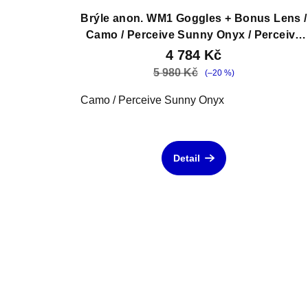
Brýle anon. WM1 Goggles + Bonus Lens /
Camo / Perceive Sunny Onyx / Perceive
Variable Violet
4 784 Kč
5 980 Kč
(–20 %)
Camo / Perceive Sunny Onyx
Detail