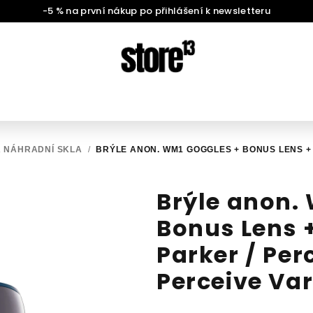
Doprava zdarma při nákupu nad 2 000 Kč
A NÁHRADNÍ SKLA
/
BRÝLE ANON. WM1 GOGGLES + BONUS LENS + 
Brýle anon.
Bonus Lens 
Parker / Per
Perceive Var