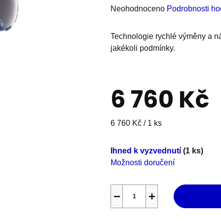
Průměrné
Neohodnoceno
Podrobnosti ho
hodnocení
produktu
Technologie rychlé výměny a náh
je
jakékoli podmínky.
0,0
z
5
6 760 Kč
hvězdiček.
Měrná
6 760 Kč / 1 ks
cena:
Ihned k vyzvednutí
(1 ks)
Možnosti doručení
−
+