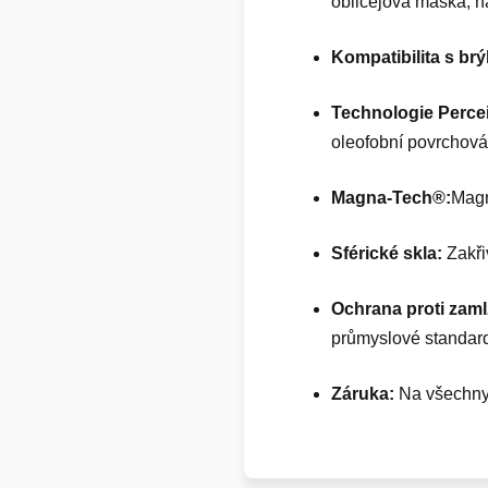
obličejová maska, n
Kompatibilita s br
Technologie Perce
oleofobní povrchová 
Magna-Tech®:
Magn
Sférické skla:
Zakřiv
Ochrana proti zam
průmyslové standard
Záruka:
Na všechny 