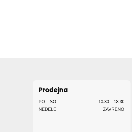
Z
á
p
Prodejna
a
PO – SO
10:30 – 18:30
t
NEDĚLE
ZAVŘENO
í