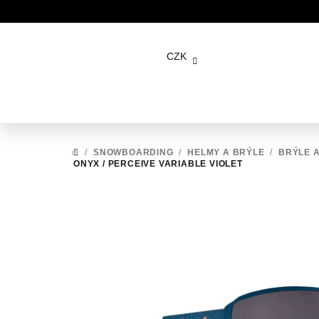
Přejít
na
CZK
obsah
/
SNOWBOARDING
/
HELMY A BRÝLE
/
BRÝLE 
DOMŮ
ONYX / PERCEIVE VARIABLE VIOLET