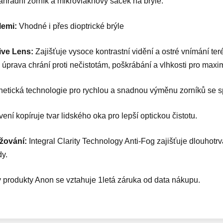
áhradní zorník a mikrovláknový sáček na brýle.
ýlemi:
Vhodné i přes dioptrické brýle
ive Lens:
Zajišťuje vysoce kontrastní vidění a ostré vnímání t
úprava chrání proti nečistotám, poškrábání a vlhkosti pro maxim
etická technologie pro rychlou a snadnou výměnu zorníků se 
ení kopíruje tvar lidského oka pro lepší optickou čistotu.
lžování:
Integral Clarity Technology Anti-Fog zajišťuje dlouhotrva
y.
produkty Anon se vztahuje 1letá záruka od data nákupu.