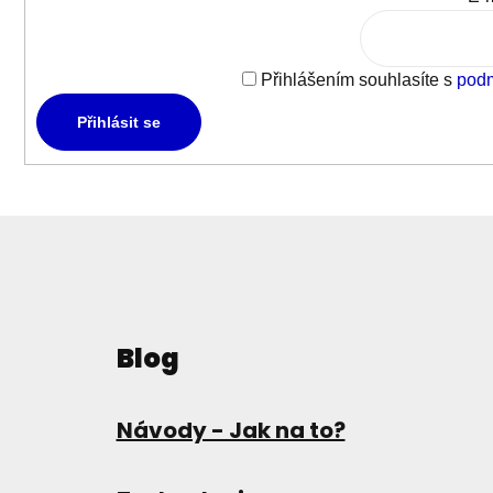
Přihlášením souhlasíte s
podm
Přihlásit se
Blog
Návody - Jak na to?