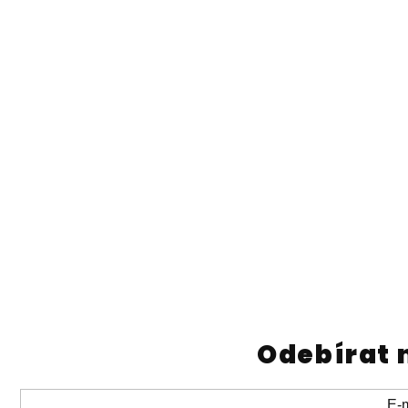
Odebírat 
E-m