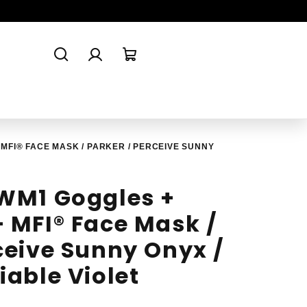
Hledat
Přihlášení
Nákupní
košík
MFI® FACE MASK / PARKER / PERCEIVE SUNNY
 WM1 Goggles +
+ MFI® Face Mask /
ceive Sunny Onyx /
iable Violet