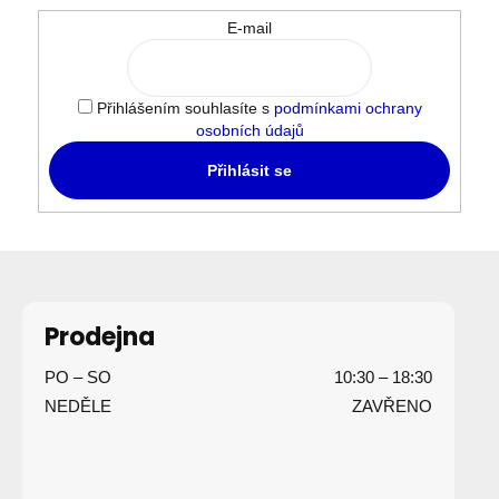
c
í
E-mail
p
r
v
Přihlášením souhlasíte s
podmínkami ochrany
k
osobních údajů
y
Přihlásit se
v
ý
p
i
Z
s
á
u
p
Prodejna
a
PO – SO
10:30 – 18:30
t
NEDĚLE
ZAVŘENO
í