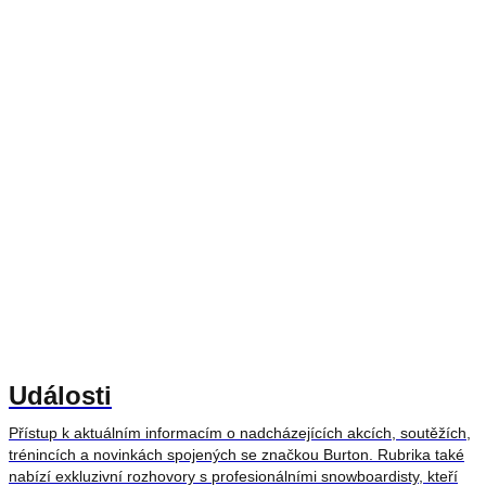
Události
Přístup k aktuálním informacím o nadcházejících akcích, soutěžích,
trénincích a novinkách spojených se značkou Burton. Rubrika také
nabízí exkluzivní rozhovory s profesionálními snowboardisty, kteří