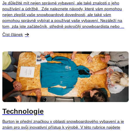
k
Je důležité mít nejen správné vybavení, ale také znalosti o jeho
ů
OUTLET
používání a údržbě. Zde naleznete návody, které vám pomohou
nejen zlepšit vaše snowboardové dovednosti, ale také vám
pomohou správně vybírat a používat vaše vybavení. Nezáleží na
tom, zda jste začátečník, středně pokročilý snowboardista nebo ...
Měna
Číst článek
(CZK)
Přihlášení
Nevíte
si
rady?
Poradíme
s
výběrem.
+420739230026
info@store13.cz
Technologie
Burton je přední značkou v oblasti snowboardového vybavení a je
znám pro svůj inovativní přístup k výrobě. V této rubrice najdete