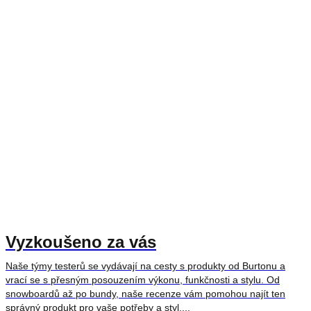
Vyzkoušeno za vás
Naše týmy testerů se vydávají na cesty s produkty od Burtonu a
vrací se s přesným posouzením výkonu, funkčnosti a stylu. Od
snowboardů až po bundy, naše recenze vám pomohou najít ten
správný produkt pro vaše potřeby a styl....