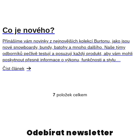
Co je nového?
Přinášíme vám novinky z nejnovějších kolekcí Burtonu, jako jsou
nové snowboardy, bundy, batohy a mnoho dalšího. Naše týmy
odborníků pečlivě testují a posuzují každý produkt, aby vám mohli
poskytnout přesné informace o výkonu, funkčnosti a stylu....
Číst článek
7
položek celkem
O
v
l
á
d
Odebírat newsletter
a