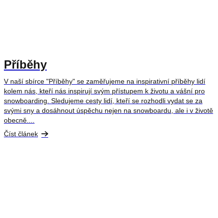
Příběhy
V naší sbírce "Příběhy" se zaměřujeme na inspirativní příběhy lidí
kolem nás, kteří nás inspirují svým přístupem k životu a vášní pro
snowboarding. Sledujeme cesty lidí, kteří se rozhodli vydat se za
svými sny a dosáhnout úspěchu nejen na snowboardu, ale i v životě
obecně....
Číst článek