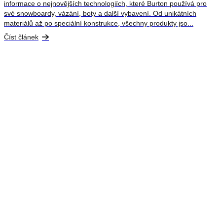
informace o nejnovějších technologiích, které Burton používá pro
své snowboardy, vázání, boty a další vybavení. Od unikátních
materiálů až po speciální konstrukce, všechny produkty jso...
Číst článek