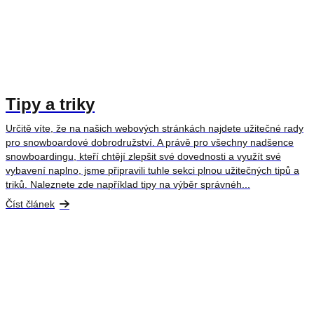
Tipy a triky
Určitě víte, že na našich webových stránkách najdete užitečné rady
pro snowboardové dobrodružství. A právě pro všechny nadšence
snowboardingu, kteří chtějí zlepšit své dovednosti a využít své
vybavení naplno, jsme připravili tuhle sekci plnou užitečných tipů a
triků. Naleznete zde například tipy na výběr správnéh...
Číst článek