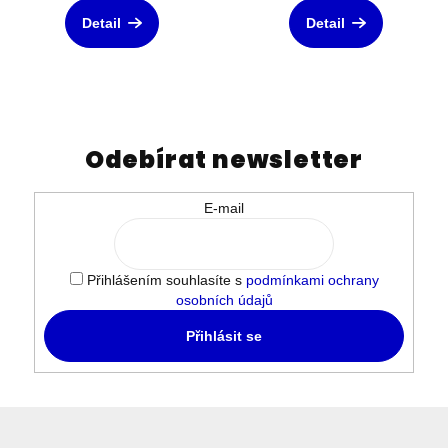
Detail
Detail
Odebírat newsletter
E-mail
Přihlášením souhlasíte s
podmínkami ochrany
osobních údajů
Přihlásit se
Z
á