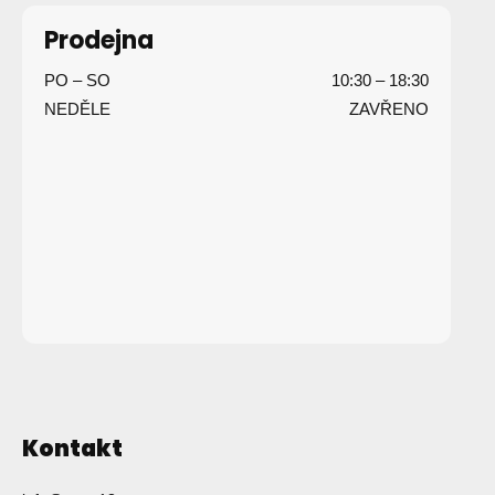
p
Prodejna
a
PO – SO
10:30 – 18:30
t
NEDĚLE
ZAVŘENO
í
Kontakt