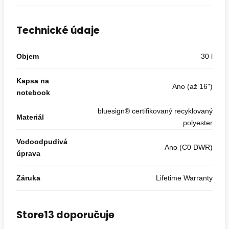
Technické údaje
Objem
30 l
Kapsa na
Ano (až 16")
notebook
bluesign® certifikovaný recyklovaný
Materiál
polyester
Vodoodpudivá
Ano (C0 DWR)
úprava
Záruka
Lifetime Warranty
Store13 doporučuje