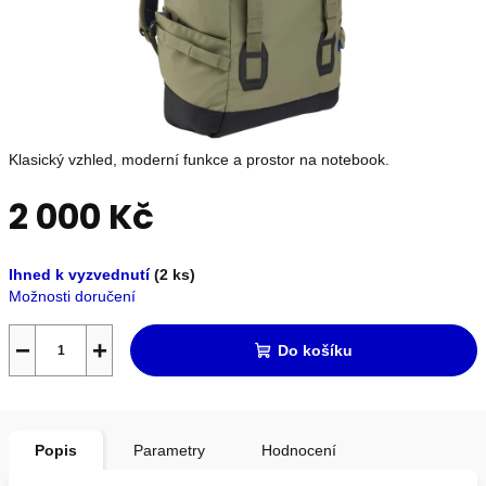
OUTLET
Měna
(CZK)
Klasický vzhled, moderní funkce a prostor na notebook.
Přihlášení
2 000 Kč
Měrná
Nevíte
Ihned k vyzvednutí
(2 ks)
cena:
si
Možnosti doručení
rady?
Poradíme
s
−
+
Do košíku
výběrem.
+420739230026
info@store13.cz
Popis
Parametry
Hodnocení