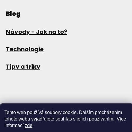
Blog
Návody - Jak na to?
Technologie
Tipy a triky
Tento web používá soubory cookie. Dalším procházením
tohoto webu vyjadřujete souhlas s jejich používáním.. Více
Copyright 2026
Store13
. Všechna práva vyhrazena.
Upravit
informací
zde
.
nastavení cookies