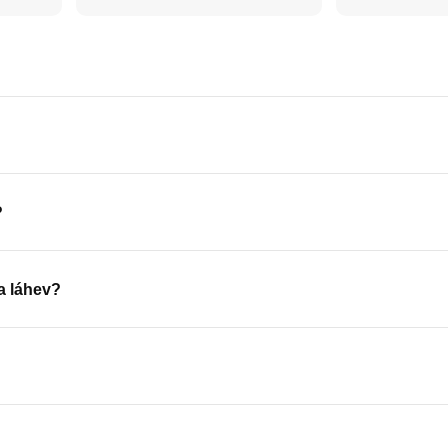
?
a láhev?