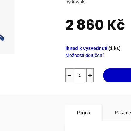
hydrovak.
0,0
z
2 860 Kč
5
hvězdiček.
Měrná
cena:
Ihned k vyzvednutí
(1 ks)
Možnosti doručení
−
+
Popis
Parame