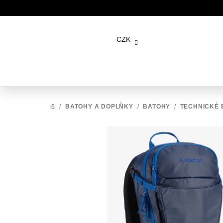
Přejít
na
CZK
obsah
/
BATOHY A DOPLŇKY
/
BATOHY
/
TECHNICKÉ 
DOMŮ