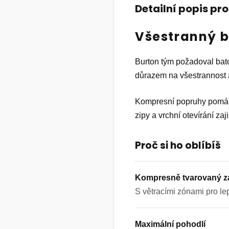
Detailní popis pr
Všestranný b
Burton tým požadoval bato
důrazem na všestrannost 
Kompresní popruhy pomáhaj
zipy a vrchní otevírání zaj
Proč si ho oblíbíš
Kompresně tvarovaný z
S větracími zónami pro lep
Maximální pohodlí