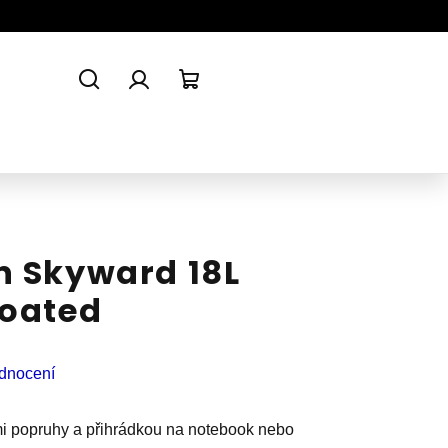
Hledat
Přihlášení
Nákupní
košík
n Skyward 18L
Coated
dnocení
i popruhy a přihrádkou na notebook nebo