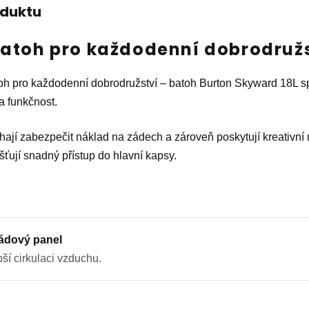
oduktu
atoh pro každodenní dobrodružs
h pro každodenní dobrodružství – batoh Burton Skyward 18L spl
a funkčnost.
í zabezpečit náklad na zádech a zároveň poskytují kreativní m
išťují snadný přístup do hlavní kapsy.
ádový panel
ší cirkulaci vzduchu.