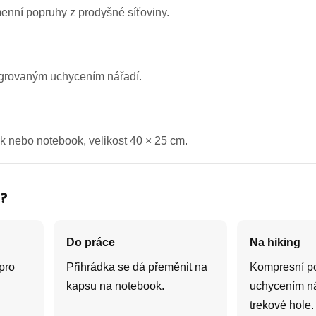
enní popruhy z prodyšné síťoviny.
egrovaným uchycením nářadí.
k nebo notebook, velikost 40 × 25 cm.
š?
Do práce
Na hiking
pro
Přihrádka se dá přeměnit na
Kompresní p
kapsu na notebook.
uchycením ná
trekové hole.