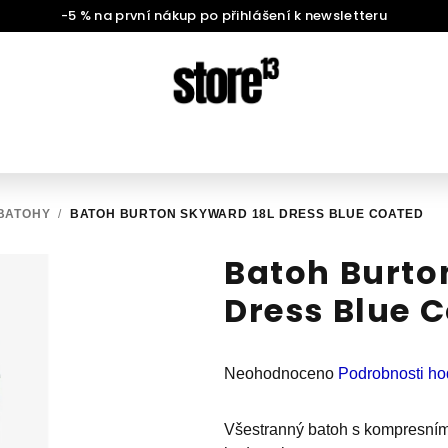
-5 % na první nákup po přihlášení k newsletteru
BATOHY
/
BATOH BURTON SKYWARD 18L DRESS BLUE COATED
Batoh Burto
Dress Blue 
Průměrné
Neohodnoceno
Podrobnosti ho
hodnocení
produktu
Všestranný batoh s kompresním
je