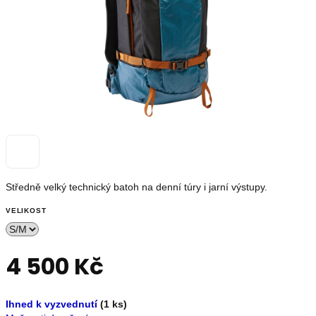
OUTLET
Měna
(CZK)
Přihlášení
Nevíte
si
Středně velký technický batoh na denní túry i jarní výstupy.
rady?
Poradíme
VELIKOST
s
výběrem.
+420739230026
4 500 Kč
info@store13.cz
Měrná
Ihned k vyzvednutí
(1 ks)
cena: