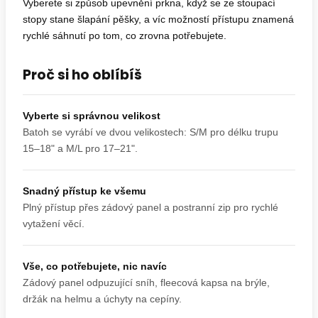
Vyberete si způsob upevnění prkna, když se ze stoupací
stopy stane šlapání pěšky, a víc možností přístupu znamená
rychlé sáhnutí po tom, co zrovna potřebujete.
Proč si ho oblíbíš
Vyberte si správnou velikost
Batoh se vyrábí ve dvou velikostech: S/M pro délku trupu
15–18" a M/L pro 17–21".
Snadný přístup ke všemu
Plný přístup přes zádový panel a postranní zip pro rychlé
vytažení věcí.
Vše, co potřebujete, nic navíc
Zádový panel odpuzující sníh, fleecová kapsa na brýle,
držák na helmu a úchyty na cepíny.