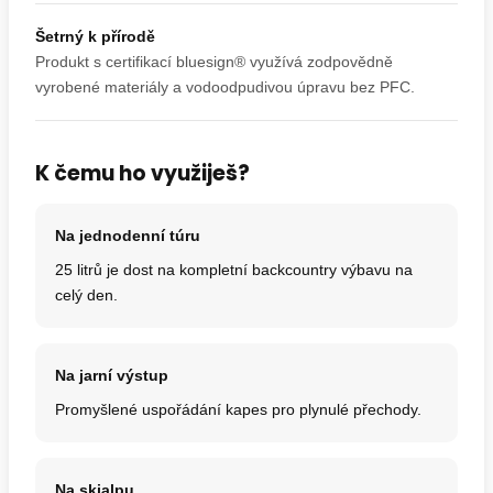
Šetrný k přírodě
Produkt s certifikací bluesign® využívá zodpovědně
vyrobené materiály a vodoodpudivou úpravu bez PFC.
K čemu ho využiješ?
Na jednodenní túru
25 litrů je dost na kompletní backcountry výbavu na
celý den.
Na jarní výstup
Promyšlené uspořádání kapes pro plynulé přechody.
Na skialpu