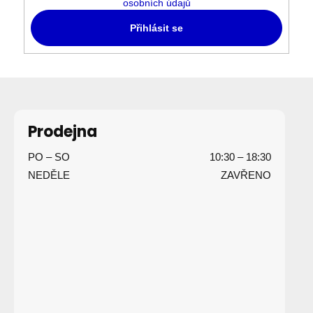
osobních údajů
Přihlásit se
Z
á
p
Prodejna
a
PO – SO
10:30 – 18:30
t
NEDĚLE
ZAVŘENO
í