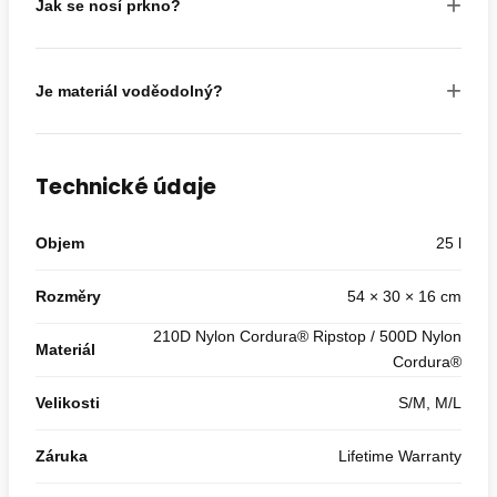
+
Jak se nosí prkno?
+
Je materiál voděodolný?
Technické údaje
Objem
25 l
Rozměry
54 × 30 × 16 cm
210D Nylon Cordura® Ripstop / 500D Nylon
Materiál
Cordura®
Velikosti
S/M, M/L
Záruka
Lifetime Warranty